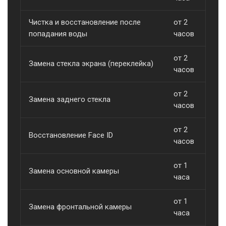
Чистка и восстановление после
от 2
о
попадания воды
часов
от 2
Замена стекла экрана (переклейка)
о
часов
от 2
Замена заднего стекла
о
часов
от 2
Восстановление Face ID
о
часов
от 1
Замена основной камеры
о
часа
от 1
Замена фронтальной камеры
о
часа