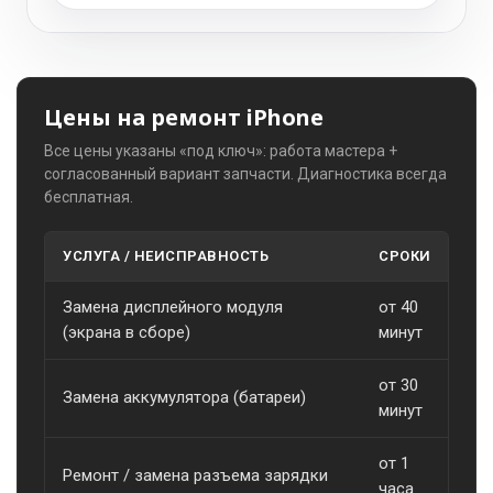
Цены на ремонт iPhone
Все цены указаны «под ключ»: работа мастера +
согласованный вариант запчасти. Диагностика всегда
бесплатная.
УСЛУГА / НЕИСПРАВНОСТЬ
СРОКИ
С
Замена дисплейного модуля
от 40
о
(экрана в сборе)
минут
от 30
Замена аккумулятора (батареи)
о
минут
от 1
Ремонт / замена разъема зарядки
о
часа