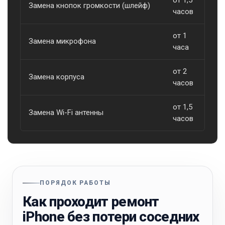
Замена кнопок громкости (шлейф)
о
часов
от 1
Замена микрофона
о
часа
от 2
Замена корпуса
о
часов
от 1,5
Замена Wi-Fi антенны
о
часов
ПОРЯДОК РАБОТЫ
Как проходит ремонт
iPhone без потери соседних