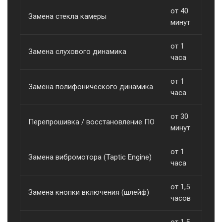
от 40
Замена стекла камеры
о
минут
от 1
Замена слухового динамика
о
часа
от 1
Замена полифонического динамика
о
часа
от 30
Перепрошивка / восстановление ПО
о
минут
от 1
Замена вибромотора (Taptic Engine)
о
часа
от 1,5
Замена кнопки включения (шлейф)
о
часов
от 1,5