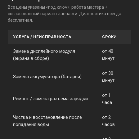
Все цены указаны «под ключ»: работа мастера +
согласованный вариант запчасти. Диагностика всегда
бесплатная.
УСЛУГА / НЕИСПРАВНОСТЬ
СРОКИ
СТ
Замена дисплейного модуля
от 40
от
(экрана в сборе)
минут
от 30
Замена аккумулятора (батареи)
от
минут
от 1
Ремонт / замена разъема зарядки
от
часа
Чистка и восстановление после
от 2
от
попадания воды
часов