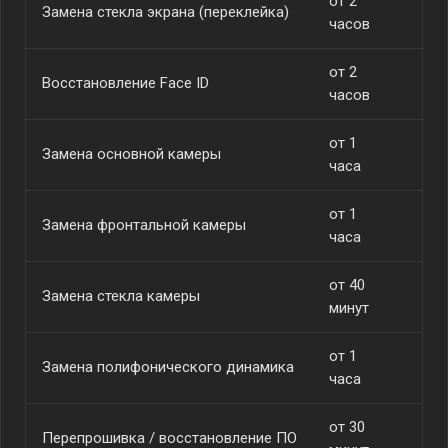
от 2
Замена стекла экрана (переклейка)
от
часов
от 2
Восстановление Face ID
от
часов
от 1
Замена основной камеры
от
часа
от 1
Замена фронтальной камеры
от
часа
от 40
Замена стекла камеры
от
минут
от 1
Замена полифонического динамика
от
часа
от 30
Перепрошивка / восстановление ПО
от