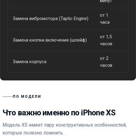
минут
от 1
Замена вибромотора (Taptic Engine)
от
часа
от 1,5
Замена кнопки включения (шлейф)
от
часов
от 2
Замена корпуса
от
часов
ПО МОДЕЛИ
Что важно именно по iPhone XS
Модель XS имеет пару конструктивных особенностей,
которые полезно помнить.