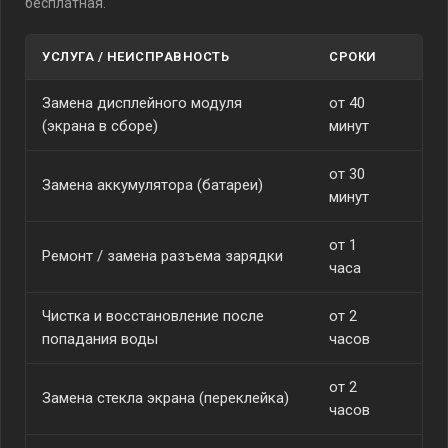
бесплатная.
УСЛУГА / НЕИСПРАВНОСТЬ
СРОКИ
СТ
Замена дисплейного модуля
от 40
от
(экрана в сборе)
минут
от 30
Замена аккумулятора (батареи)
от
минут
от 1
Ремонт / замена разъема зарядки
от
часа
Чистка и восстановление после
от 2
от
попадания воды
часов
от 2
Замена стекла экрана (переклейка)
от
часов