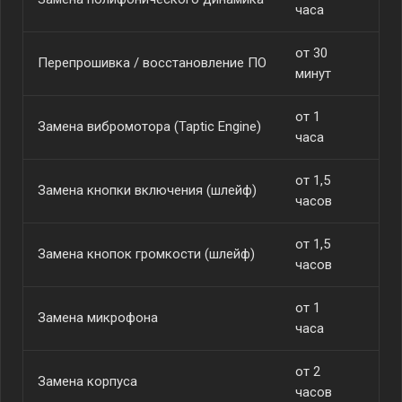
часа
от 30
Перепрошивка / восстановление ПО
от
минут
от 1
Замена вибромотора (Taptic Engine)
от
часа
от 1,5
Замена кнопки включения (шлейф)
от
часов
от 1,5
Замена кнопок громкости (шлейф)
от
часов
от 1
Замена микрофона
от
часа
от 2
Замена корпуса
от
часов