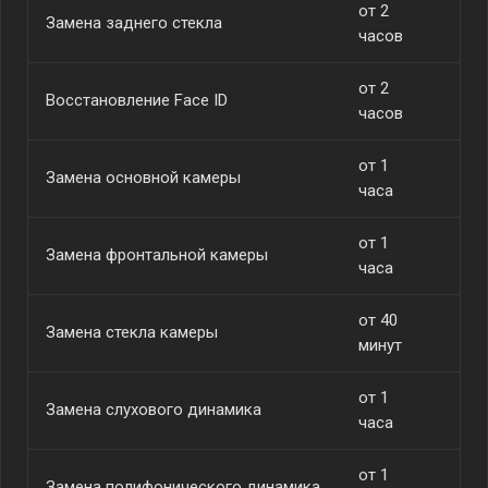
от 2
Замена заднего стекла
от
часов
от 2
Восстановление Face ID
от
часов
от 1
Замена основной камеры
от
часа
от 1
Замена фронтальной камеры
от
часа
от 40
Замена стекла камеры
от
минут
от 1
Замена слухового динамика
от
часа
от 1
Замена полифонического динамика
от