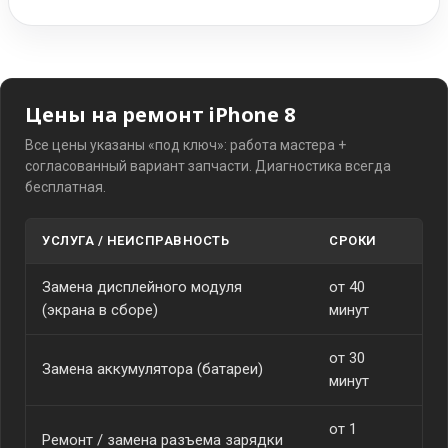
Цены на ремонт iPhone 8
Все цены указаны «под ключ»: работа мастера +
согласованный вариант запчасти. Диагностика всегда
бесплатная.
УСЛУГА / НЕИСПРАВНОСТЬ
СРОКИ
СТ
Замена дисплейного модуля
от 40
от
(экрана в сборе)
минут
от 30
Замена аккумулятора (батареи)
от
минут
от 1
Ремонт / замена разъема зарядки
от