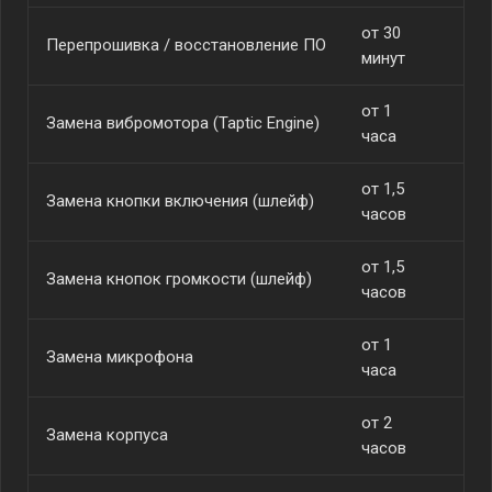
от 30
Перепрошивка / восстановление ПО
от
минут
от 1
Замена вибромотора (Taptic Engine)
от
часа
от 1,5
Замена кнопки включения (шлейф)
от
часов
от 1,5
Замена кнопок громкости (шлейф)
от
часов
от 1
Замена микрофона
от
часа
от 2
Замена корпуса
от
часов