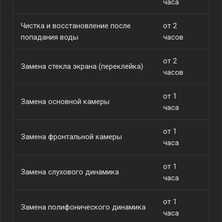
часа
Чистка и восстановление после
от 2
от
попадания воды
часов
от 2
Замена стекла экрана (переклейка)
от
часов
от 1
Замена основной камеры
от
часа
от 1
Замена фронтальной камеры
от
часа
от 1
Замена слухового динамика
от
часа
от 1
Замена полифонического динамика
от
часа