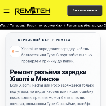
Заказать звонок
мТех
Телефоны
Ремонт телефонов Xiaomi
Ремонт разъёма зарядки X
СЕРВИСНЫЙ ЦЕНТР РЕМТЕХ
Xiaomi не определяет зарядку, кабель
болтается или Type-C порт забит пылью -
проверяем причину до пайки.
Ремонт разъёма зарядки
Xiaomi в Минске
Если Xiaomi, Redmi или Poco заряжается только
под углом, не видит кабель или пишет ошибку
после влаги, причина может быть в пыли,
окислах, сломанном Type-C разъёме, шлейфе