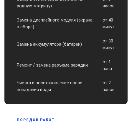
о
родную матрицу)
часов
Замена дисплейного модуля (экрана
от 40
о
в сборе)
минут
от 30
Замена аккумулятора (батареи)
о
минут
от 1
Ремонт / замена разъема зарядки
о
часа
Чистка и восстановление после
от 2
о
попадания воды
часов
ПОРЯДОК РАБОТ