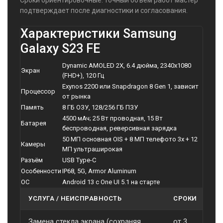
Сроки ориентировочные: точный объём работ мастер
подтверждает после диагностики и согласования.
Характеристики Samsung
Galaxy S23 FE
Dynamic AMOLED 2X, 6.4 дюйма, 2340x1080
Экран
(FHD+), 120 Гц
Exynos 2200 или Snapdragon 8 Gen 1, зависит
Процессор
от рынка
Память
8 ГБ ОЗУ, 128/256 ГБ ПЗУ
4500 мАч; 25 Вт проводная, 15 Вт
Батарея
беспроводная, реверсивная зарядка
50 МП основная OIS + 8 МП телефото 3x + 12
Камеры
МП ультраширокая
Разъём
USB Type-C
Особенности
IP68, 5G, Armor Aluminum
ОС
Android 13 с One UI 5.1 на старте
УСЛУГА / НЕИСПРАВНОСТЬ
СРОКИ
С
Замена стекла экрана (сохраняя
от 3