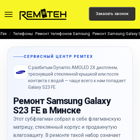
Заказать звонок
Тех
Телефоны
Ремонт телефонов Samsung
Ремонт Samsung Galaxy 
СЕРВИСНЫЙ ЦЕНТР РЕМТЕХ
С разбитым Dynamic AMOLED 2X дисплеем,
треснувшей стеклянной крышкой или после
контакта с водой — чаще всего к нам попадает
Galaxy S23 FE.
Ремонт Samsung Galaxy
S23 FE в Минске
Этот субфлагман собрал в себе флагманскую
матрицу, стеклянный корпус и продвинутую
влагозащиту. В ремонте такой набор означает