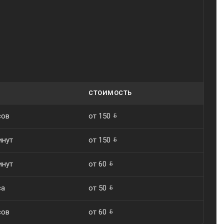
СТОИМОСТЬ
сов
от 150
инут
от 150
инут
от 60
са
от 50
сов
от 60