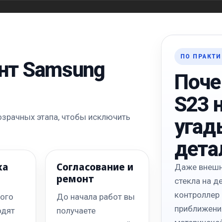
ПО ПРАКТИ
нт Samsung
Поче
S23 
озрачных этапа, чтобы исключить
угад
дета
ка
Согласование и
Даже внешн
ремонт
стекла на 
контроллер
ного
До начала работ вы
приближени
одят
получаете