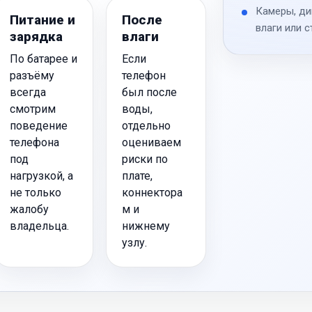
Камеры, ди
Питание и
После
влаги или с
зарядка
влаги
По батарее и
Если
разъёму
телефон
всегда
был после
смотрим
воды,
поведение
отдельно
телефона
оцениваем
под
риски по
нагрузкой, а
плате,
не только
коннектора
жалобу
м и
владельца.
нижнему
узлу.