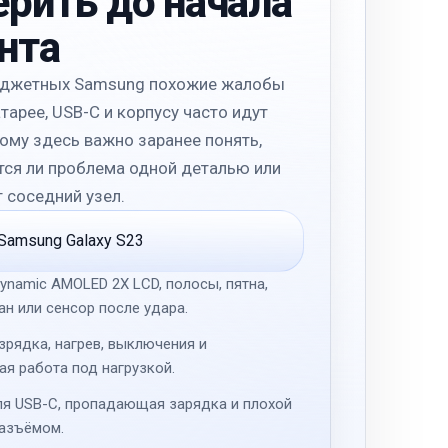
ерить до начала
нта
юджетных Samsung похожие жалобы
атарее, USB-C и корпусу часто идут
ому здесь важно заранее понять,
тся ли проблема одной деталью или
 соседний узел.
ynamic AMOLED 2X LCD, полосы, пятна,
ан или сенсор после удара.
зрядка, нагрев, выключения и
ая работа под нагрузкой.
я USB-C, пропадающая зарядка и плохой
разъёмом.