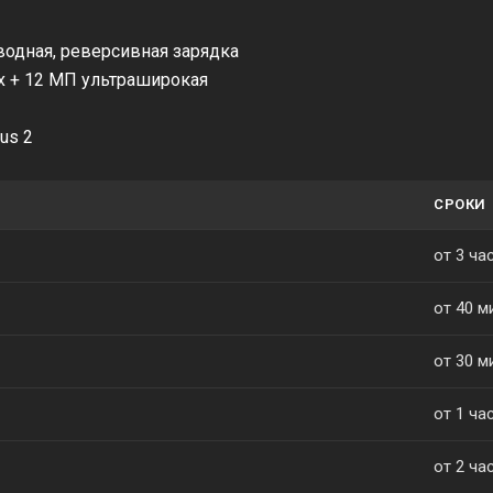
оводная, реверсивная зарядка
x + 12 МП ультраширокая
tus 2
СРОКИ
от 3 ча
от 40 м
от 30 м
от 1 ча
от 2 ча