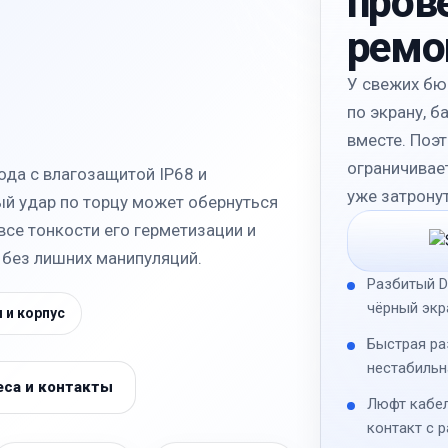
пров
ремо
У свежих б
по экрану, б
вместе. Поэт
ограничивае
ода с влагозащитой IP68 и
уже затронут
й удар по торцу может обернуться
се тонкости его герметизации и
без лишних манипуляций.
Разбитый D
чёрный экр
 и корпус
Быстрая ра
нестабильн
са и контакты
Люфт кабел
контакт с 