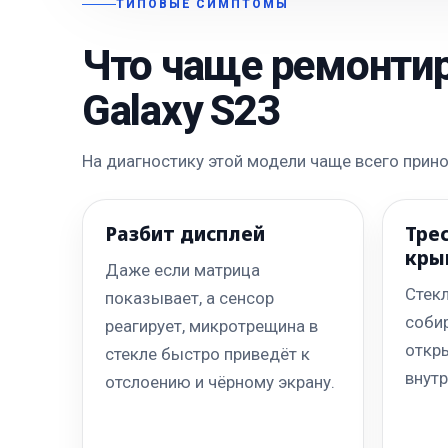
ТИПОВЫЕ СИМПТОМЫ
Что чаще ремонти
Galaxy S23
На диагностику этой модели чаще всего при
Разбит дисплей
Тре
кры
Даже если матрица
Стекл
показывает, а сенсор
собир
реагирует, микротрещина в
откры
стекле быстро приведёт к
внутр
отслоению и чёрному экрану.