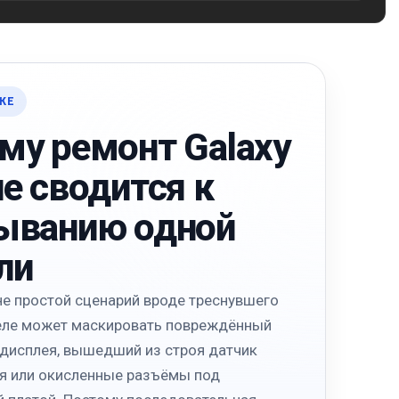
КЕ
му ремонт Galaxy
не сводится к
ыванию одной
ли
е простой сценарий вроде треснувшего
деле может маскировать повреждённый
 дисплея, вышедший из строя датчик
я или окисленные разъёмы под