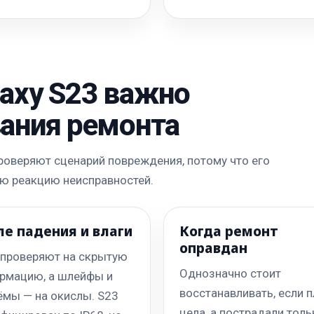
laxy S23 важно
вания ремонта
проверяют сценарий повреждения, потому что его
ую реакцию неисправностей.
ле падения и влаги
Когда ремонт
оправдан
 проверяют на скрытую
Однозначно стоит
рмацию, а шлейфы и
восстанавливать, если п
ёмы — на окислы. S23
цела, а пострадали толь