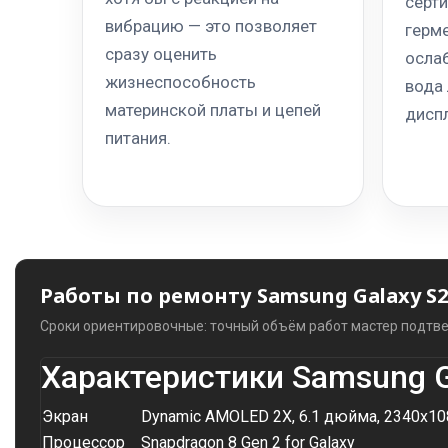
серти
вибрацию — это позволяет
герм
сразу оценить
ослаб
жизнеспособность
вода 
материнской платы и цепей
дисп
питания.
Работы по ремонту Samsung Galaxy S2
Сроки ориентировочные: точный объём работ мастер подтве
Характеристики Samsung G
Экран
Dynamic AMOLED 2X, 6.1 дюйма, 2340x108
Процессор
Snapdragon 8 Gen 2 for Galaxy