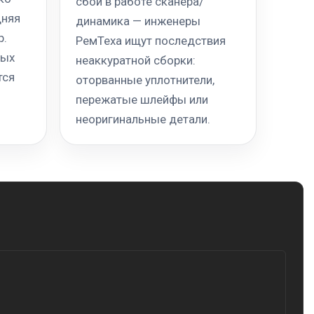
сбои в работе сканера/
дняя
динамика — инженеры
р.
РемТеха ищут последствия
ных
неаккуратной сборки:
тся
оторванные уплотнители,
пережатые шлейфы или
неоригинальные детали.