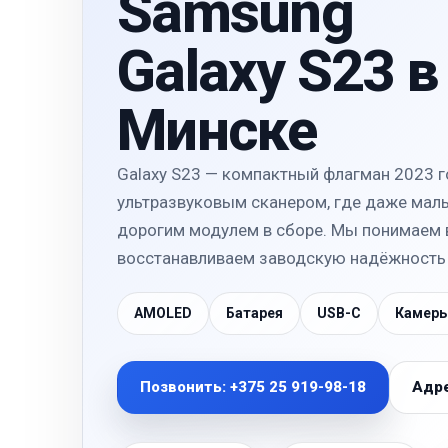
Samsung
Galaxy S23 в
Минске
Galaxy S23 — компактный флагман 2023 г
ультразвуковым сканером, где даже малы
дорогим модулем в сборе. Мы понимаем в
восстанавливаем заводскую надёжность 
AMOLED
Батарея
USB-C
Камеры
Позвонить: +375 25 919-98-18
Адре