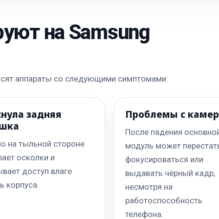
руют на Samsung
носят аппараты со следующими симптомами:
снула задняя
Проблемы с каме
шка
После падения основно
о на тыльной стороне
модуль может перестат
ает осколки и
фокусироваться или
вает доступ влаге
выдавать чёрный кадр,
ь корпуса.
несмотря на
работоспособность
телефона.