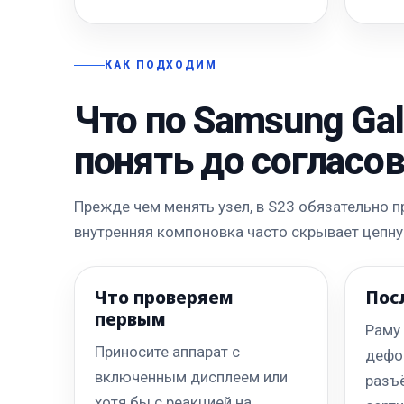
КАК ПОДХОДИМ
Что по Samsung Ga
понять до согласо
Прежде чем менять узел, в S23 обязательно 
внутренняя компоновка часто скрывает цепн
Что проверяем
Пос
первым
Раму
Приносите аппарат с
дефо
включенным дисплеем или
разъ
хотя бы с реакцией на