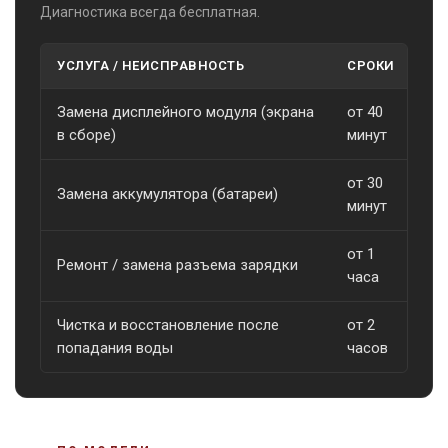
Диагностика всегда бесплатная.
УСЛУГА / НЕИСПРАВНОСТЬ
СРОКИ
С
Замена дисплейного модуля (экрана
от 40
о
в сборе)
минут
от 30
Замена аккумулятора (батареи)
о
минут
от 1
Ремонт / замена разъема зарядки
о
часа
Чистка и восстановление после
от 2
о
попадания воды
часов