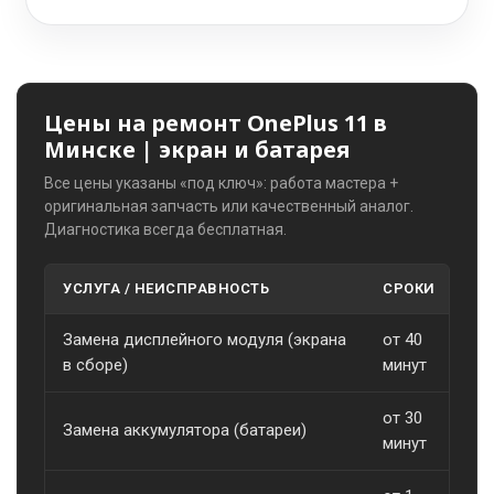
Цены на ремонт OnePlus 11 в
Минске | экран и батарея
Все цены указаны «под ключ»: работа мастера +
оригинальная запчасть или качественный аналог.
Диагностика всегда бесплатная.
УСЛУГА / НЕИСПРАВНОСТЬ
СРОКИ
С
Замена дисплейного модуля (экрана
от 40
о
в сборе)
минут
от 30
Замена аккумулятора (батареи)
о
минут