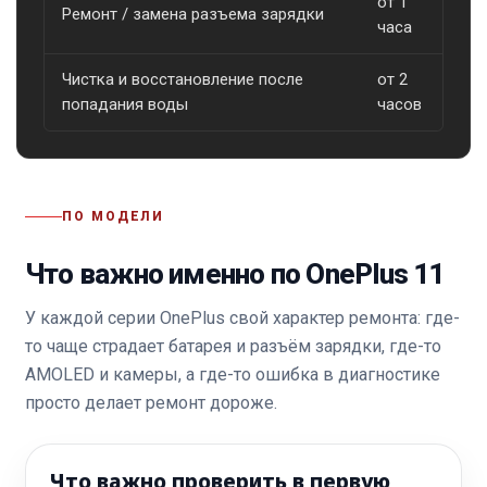
от 1
Ремонт / замена разъема зарядки
о
часа
Чистка и восстановление после
от 2
о
попадания воды
часов
ПО МОДЕЛИ
Что важно именно по OnePlus 11
У каждой серии OnePlus свой характер ремонта: где-
то чаще страдает батарея и разъём зарядки, где-то
AMOLED и камеры, а где-то ошибка в диагностике
просто делает ремонт дороже.
Что важно проверить в первую