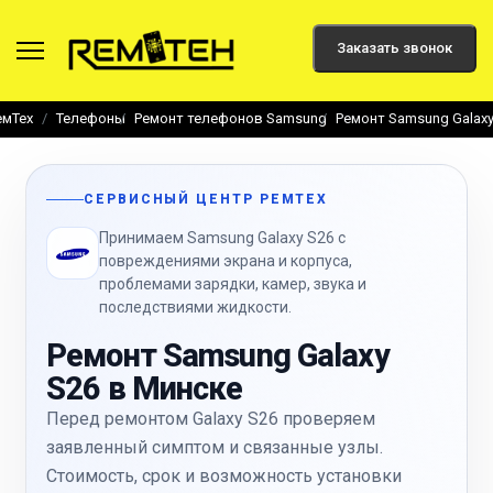
Заказать звонок
емТех
Телефоны
Ремонт телефонов Samsung
Ремонт Samsung Galaxy
СЕРВИСНЫЙ ЦЕНТР РЕМТЕХ
Принимаем Samsung Galaxy S26 с
повреждениями экрана и корпуса,
проблемами зарядки, камер, звука и
последствиями жидкости.
Ремонт Samsung Galaxy
S26 в Минске
Перед ремонтом Galaxy S26 проверяем
заявленный симптом и связанные узлы.
Стоимость, срок и возможность установки