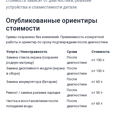
стоимость зависит от диагностики, ревизии
устройства и совместимости детали.
Опубликованные ориентиры
стоимости
Суммы сохранены без изменений. Применимость конкретной
работы и ориентир по сроку подтверждаем после диагностики.
Услуга / Неисправность
Сроки
Стоимость
Замена стекла экрана (сохраняя
После
от 150
родную матрицу)
диагностики
Замена дисплейного модуля (экрана
После
от 150
в сборе)
диагностики
После
Замена аккумулятора (батареи)
от 60
диагностики
После
Ремонт / замена разъема зарядки
от 50
диагностики
Чистка и восстановление после
После
от 60
попадания воды
диагностики