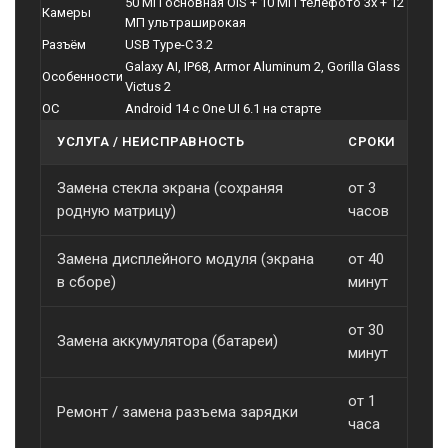
50 МП основная OIS + 10 МП телефото 3x + 12
Камеры
МП ультраширокая
Разъём
USB Type-C 3.2
Galaxy AI, IP68, Armor Aluminum 2, Gorilla Glass
Особенности
Victus 2
ОС
Android 14 с One UI 6.1 на старте
УСЛУГА / НЕИСПРАВНОСТЬ
СРОКИ
С
Замена стекла экрана (сохраняя
от 3
о
родную матрицу)
часов
Замена дисплейного модуля (экрана
от 40
о
в сборе)
минут
от 30
Замена аккумулятора (батареи)
о
минут
от 1
Ремонт / замена разъема зарядки
о
часа