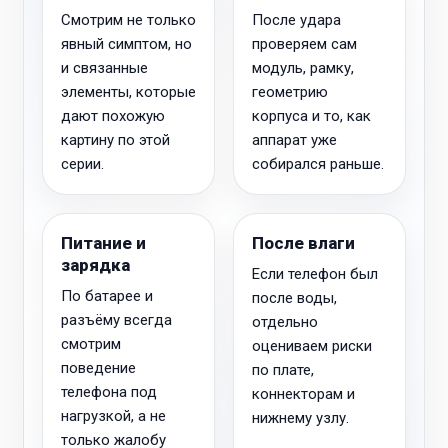
Смотрим не только
После удара
явный симптом, но
проверяем сам
и связанные
модуль, рамку,
элементы, которые
геометрию
дают похожую
корпуса и то, как
картину по этой
аппарат уже
серии.
собирался раньше.
Питание и
После влаги
зарядка
Если телефон был
По батарее и
после воды,
разъёму всегда
отдельно
смотрим
оцениваем риски
поведение
по плате,
телефона под
коннекторам и
нагрузкой, а не
нижнему узлу.
только жалобу