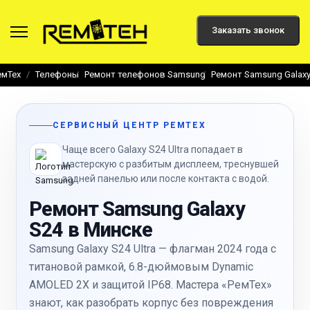
Заказать звонок
емТех
Телефоны
Ремонт телефонов Samsung
Ремонт Samsung Galaxy
СЕРВИСНЫЙ ЦЕНТР РЕМТЕХ
Чаще всего Galaxy S24 Ultra попадает в
мастерскую с разбитым дисплеем, треснувшей
задней панелью или после контакта с водой.
Ремонт Samsung Galaxy
S24 в Минске
Samsung Galaxy S24 Ultra — флагман 2024 года с
титановой рамкой, 6.8-дюймовым Dynamic
AMOLED 2X и защитой IP68. Мастера «РемТех»
знают, как разобрать корпус без повреждения