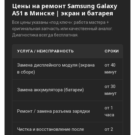
Цены на ремонт Samsung Galaxy
A51 в Минске | экран и батарея
Все цены указаны «под ключ»: работа мастера +
оригинальная запчасть или качественный аналог.
Диагностика всегда бесплатная.
УСЛУГА / НЕИСПРАВНОСТЬ
СРОКИ
С
Замена дисплейного модуля (экрана
от 40
о
в сборе)
минут
от 30
Замена аккумулятора (батареи)
о
минут
от 1
Ремонт / замена разъема зарядки
о
часа
Чистка и восстановление после
от 2
о