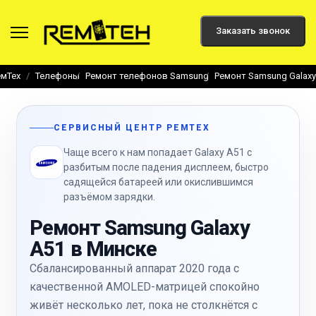
Заказать звонок
емТех
Телефоны
Ремонт телефонов Samsung
Ремонт Samsung Galaxy
СЕРВИСНЫЙ ЦЕНТР РЕМТЕХ
Чаще всего к нам попадает Galaxy A51 с
разбитым после падения дисплеем, быстро
садящейся батареей или окислившимся
разъёмом зарядки.
Ремонт Samsung Galaxy
A51 в Минске
Сбалансированный аппарат 2020 года с
качественной AMOLED-матрицей спокойно
живёт несколько лет, пока не столкнётся с