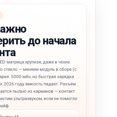
И
важно
ерить до начала
нта
D-матрица хрупкая, даже в чехле.
о стекло — меняем модуль в сборе (с
арея: 5000 мАч, но быстрая зарядка
 к 2026 году ёмкость падает. Разъём
вается пылью из карманов — контакт
истим ультразвуком, если не помогло
ейф.