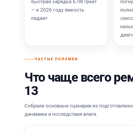
быстрая зарядка 67W греет
погну
— к 2026 году ёмкость
полна
падает.
сенс
назы
диагн
ЧАСТЫЕ ПОЛОМКИ
Что чаще всего ре
13
Собрали основные сценарии из подготовленног
динамики и последствия влаги.