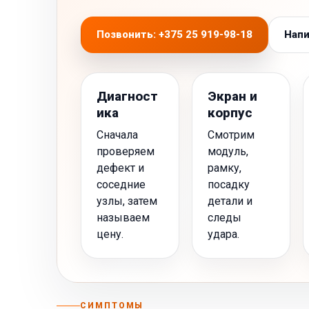
Позвонить: +375 25 919-98-18
Напи
Диагност
Экран и
ика
корпус
Сначала
Смотрим
проверяем
модуль,
дефект и
рамку,
соседние
посадку
узлы, затем
детали и
называем
следы
цену.
удара.
СИМПТОМЫ