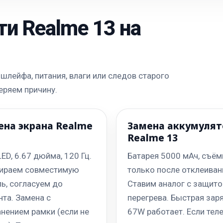
ти Realme 13 на
шлейфа, питания, влаги или следов старого
еряем причину.
ена экрана Realme
Замена аккумулят
Realme 13
D, 6.67 дюйма, 120 Гц.
Батарея 5000 мАч, съём
ираем совместимую
только после отклеиван
ь, согласуем до
Ставим аналог с защито
та. Замена с
перегрева. Быстрая зар
нением рамки (если не
67W работает. Если тел