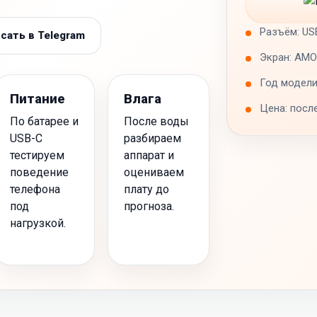
Разъём: US
сать в Telegram
Экран: AM
Год модели
Питание
Влага
Цена: посл
По батарее и
После воды
USB-C
разбираем
тестируем
аппарат и
поведение
оцениваем
телефона
плату до
под
прогноза.
нагрузкой.