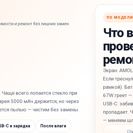
ПО МОДЕЛ
оимости и ремонт без лишних замен.
Что 
пров
ремо
Экран: AMOLE
Если треснул
рамкой). Бат
 Чаще всего лопается стекло при
67W греет —
арея 5000 мАч держится, но через
USB-C: заби
ется пылью — чистим без замены.
пропадает. Ч
— меняем шл
SB-C и зарядка
После влаги