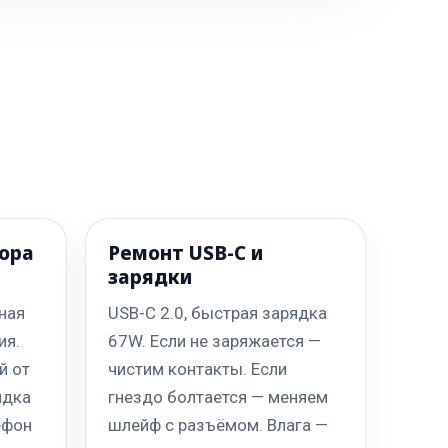
ора
Ремонт USB-C и
зарядки
ная
USB-C 2.0, быстрая зарядка
ия.
67W. Если не заряжается —
й от
чистим контакты. Если
ядка
гнездо болтается — меняем
ефон
шлейф с разъёмом. Влага —