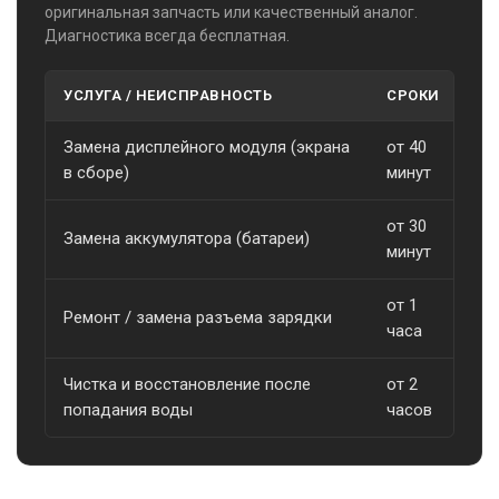
оригинальная запчасть или качественный аналог.
Диагностика всегда бесплатная.
УСЛУГА / НЕИСПРАВНОСТЬ
СРОКИ
С
Замена дисплейного модуля (экрана
от 40
о
в сборе)
минут
от 30
Замена аккумулятора (батареи)
о
минут
от 1
Ремонт / замена разъема зарядки
о
часа
Чистка и восстановление после
от 2
о
попадания воды
часов