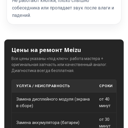
Не работают кнопки, плохо слышно
собеседника или пропадает звук после влаги и
падений.
Цены на ремонт Meizu
Все цены указаны «под ключ»: работа мастера +
оригинальная запчасть или качественный аналог.
Диагностика всегда бесплатная.
УСЛУГА / НЕИСПРАВНОСТЬ
СРОКИ
С
Замена дисплейного модуля (экрана
от 40
о
в сборе)
минут
от 30
Замена аккумулятора (батареи)
о
минут