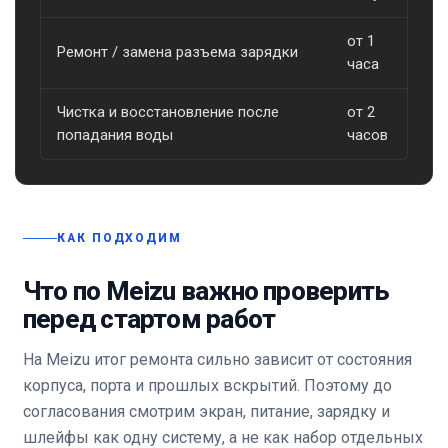
от 1
Ремонт / замена разъема зарядки
о
часа
Чистка и восстановление после
от 2
о
попадания воды
часов
КАК ПОДХОДИМ
Что по Meizu важно проверить
перед стартом работ
На Meizu итог ремонта сильно зависит от состояния
корпуса, порта и прошлых вскрытий. Поэтому до
согласования смотрим экран, питание, зарядку и
шлейфы как одну систему, а не как набор отдельных