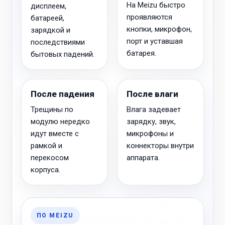
На Meizu быстро
дисплеем,
проявляются
батареей,
кнопки, микрофон,
зарядкой и
порт и уставшая
последствиями
батарея.
бытовых падений.
После падения
После влаги
Трещины по
Влага задевает
модулю нередко
зарядку, звук,
идут вместе с
микрофоны и
рамкой и
коннекторы внутри
перекосом
аппарата.
корпуса.
ПО MEIZU