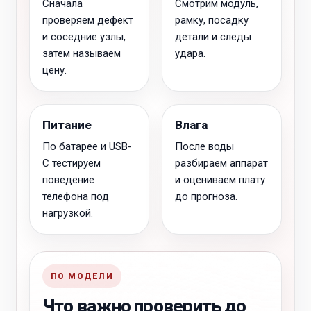
Сначала
Смотрим модуль,
проверяем дефект
рамку, посадку
и соседние узлы,
детали и следы
затем называем
удара.
цену.
Питание
Влага
По батарее и USB-
После воды
C тестируем
разбираем аппарат
поведение
и оцениваем плату
телефона под
до прогноза.
нагрузкой.
ПО МОДЕЛИ
Что важно проверить до