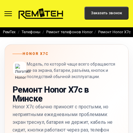
Заказать звонок
РемТех
Телефоны
Ремонт телефонов Honor
Ремонт Honor X7c
HONOR X7C
Модель, по которой чаще всего обращаются
из-за экрана, батареи, разъёма, кнопок и
последствий обычной эксплуатации.
Ремонт Honor X7c в
Минске
Honor X7c обычно приносят с простыми, но
неприятными ежедневными проблемами:
экран треснул, батарея не держит, кабель не
сидит, кнопки работают через раз, телефон