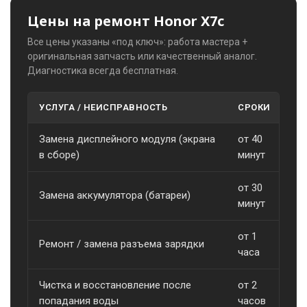
Цены на ремонт Honor X7c
Все цены указаны «под ключ»: работа мастера +
оригинальная запчасть или качественный аналог.
Диагностика всегда бесплатная.
УСЛУГА / НЕИСПРАВНОСТЬ
СРОКИ
С
Замена дисплейного модуля (экрана
от 40
о
в сборе)
минут
от 30
Замена аккумулятора (батареи)
о
минут
от 1
Ремонт / замена разъема зарядки
о
часа
Чистка и восстановление после
от 2
о
попадания воды
часов