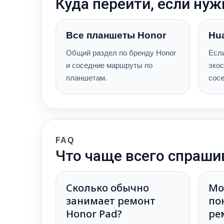
Куда перейти, если нуж
Все планшеты Honor
Hu
Общий раздел по бренду Honor
Есл
и соседние маршруты по
экос
планшетам.
сосе
FAQ
Что чаще всего спраш
Сколько обычно
Мо
занимает ремонт
по
Honor Pad?
ре