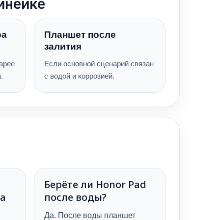
линейке
ра
Планшет после
залития
арее
Если основной сценарий связан
.
с водой и коррозией.
Берёте ли Honor Pad
да
после воды?
Да. После воды планшет