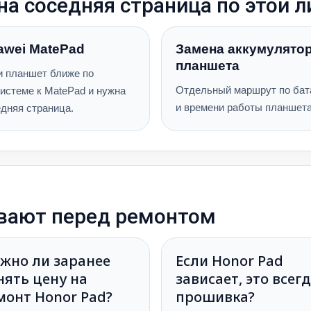
на соседняя страница по этой 
awei MatePad
Замена аккумулято
планшета
и планшет ближе по
Отдельный маршрут по бат
истеме к MatePad и нужна
и времени работы планшета
дняя страница.
ивают перед ремонтом
жно ли заранее
Если Honor Pad
нять цену на
зависает, это всег
монт Honor Pad?
прошивка?